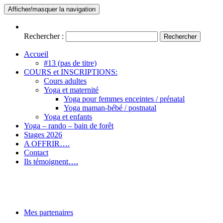
Afficher/masquer la navigation
Rechercher :
Accueil
#13 (pas de titre)
COURS et INSCRIPTIONS:
Cours adultes
Yoga et maternité
Yoga pour femmes enceintes / prénatal
Yoga maman-bébé / postnatal
Yoga et enfants
Yoga – rando – bain de forêt
Stages 2026
A OFFRIR….
Contact
Ils témoignent….
Nature intérieure
Hatha yoga – Méditation – Randonnée
Mes partenaires