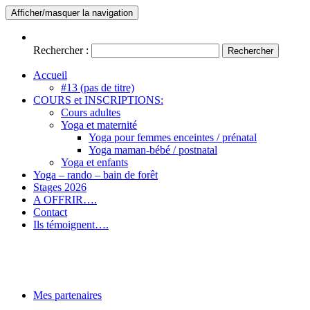
Afficher/masquer la navigation
Rechercher :
Accueil
#13 (pas de titre)
COURS et INSCRIPTIONS:
Cours adultes
Yoga et maternité
Yoga pour femmes enceintes / prénatal
Yoga maman-bébé / postnatal
Yoga et enfants
Yoga – rando – bain de forêt
Stages 2026
A OFFRIR….
Contact
Ils témoignent….
Nature intérieure
Hatha yoga – Méditation – Randonnée
Mes partenaires