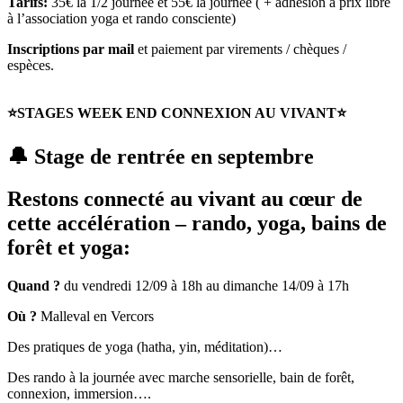
Tarifs:
35€ la 1/2 journée et 55€ la journée ( + adhésion à prix libre
à l’association yoga et rando consciente)
Inscriptions par mail
et paiement par virements / chèques /
espèces.
⭐STAGES WEEK END CONNEXION AU VIVANT⭐
🔔 Stage de rentrée en septembre
Restons connecté au vivant
au cœur de
cette accélération – rando, yoga, bains de
forêt et yoga:
Quand ?
du vendredi 12/09 à 18h au dimanche 14/09 à 17h
Où ?
Malleval en Vercors
Des pratiques de yoga (hatha, yin, méditation)…
Des rando à la journée avec marche sensorielle, bain de forêt,
connexion, immersion….